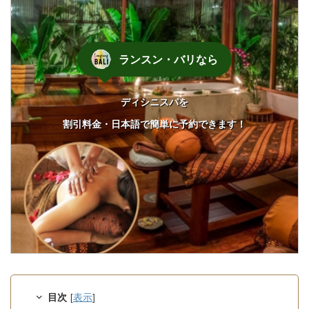
ランスン・バリなら
ディシニスパを
割引料金・日本語で簡単に予約できます！
目次
[
表示
]